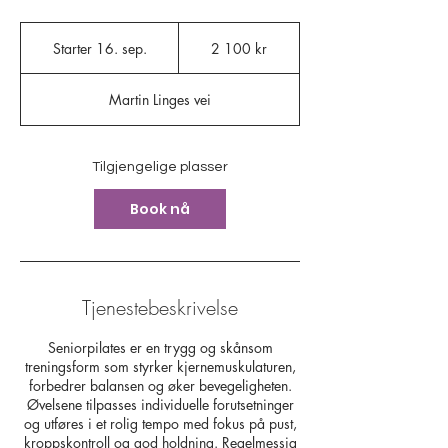
2 100
norske
Starter 16. sep.
S
2 100 kr
kroner
t
a
Martin Linges vei
r
t
e
r
Tilgjengelige plasser
1
6
Book nå
.
s
e
p
.
Tjenestebeskrivelse
Seniorpilates er en trygg og skånsom
treningsform som styrker kjernemuskulaturen,
forbedrer balansen og øker bevegeligheten.
Øvelsene tilpasses individuelle forutsetninger
og utføres i et rolig tempo med fokus på pust,
kroppskontroll og god holdning. Regelmessig