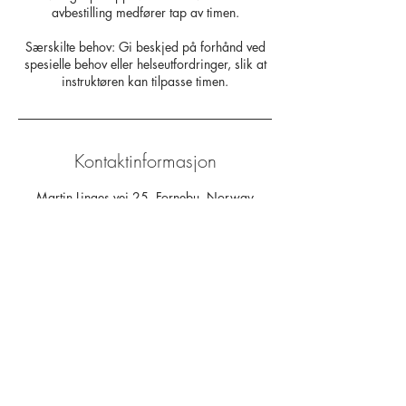
avbestilling medfører tap av timen.
Særskilte behov: Gi beskjed på forhånd ved
spesielle behov eller helseutfordringer, slik at
instruktøren kan tilpasse timen.
Kontaktinformasjon
Martin Linges vei 25, Fornebu, Norway
+4792245289
post@fornebupilates.no
Kontakt oss
Fornavn
*