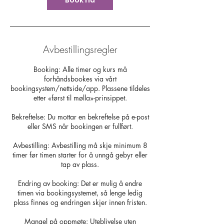
Book nå
Avbestillingsregler
Booking: Alle timer og kurs må
forhåndsbookes via vårt
bookingsystem/nettside/app. Plassene tildeles
etter «først til mølla»-prinsippet.
Bekreftelse: Du mottar en bekreftelse på e-post
eller SMS når bookingen er fullført.
Avbestilling: Avbestilling må skje minimum 8
timer før timen starter for å unngå gebyr eller
tap av plass.
Endring av booking: Det er mulig å endre
timen via bookingsystemet, så lenge ledig
plass finnes og endringen skjer innen fristen.
Mangel på oppmøte: Uteblivelse uten